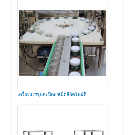
เครื่องบรรจุและปิดฝาเม็ดสีอัตโนมัติ