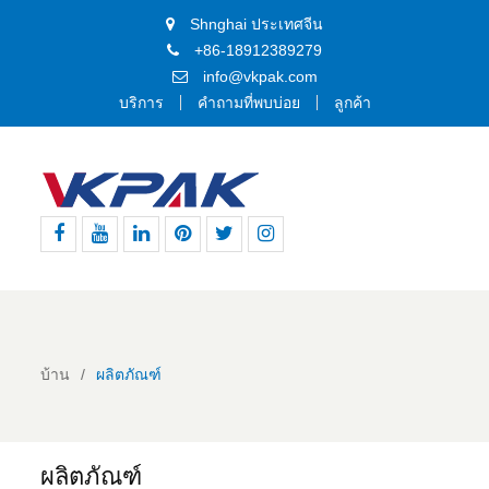
Shnghai ประเทศจีน
+86-18912389279
info@vkpak.com
บริการ
คำถามที่พบบ่อย
ลูกค้า
เฟส
ยู
ลิงค์
พิน
ทวิ
อิน
บุ๊ค
ทูป
อิน
เท
ต
ส
อเรสต์
เตอร์
ตา
แกรม
บ้าน
ผลิตภัณฑ์
ผลิตภัณฑ์