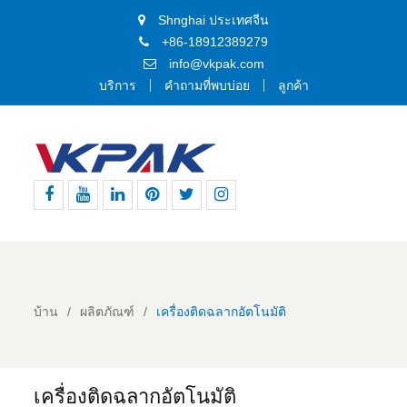
Shnghai ประเทศจีน
+86-18912389279
info@vkpak.com
บริการ
คำถามที่พบบ่อย
ลูกค้า
เฟส
ยู
ลิงค์
พิน
ทวิ
อิน
บุ๊ค
ทูป
อิน
เท
ต
ส
อเรสต์
เตอร์
ตา
แกรม
บ้าน
ผลิตภัณฑ์
เครื่องติดฉลากอัตโนมัติ
เครื่องติดฉลากอัตโนมัติ