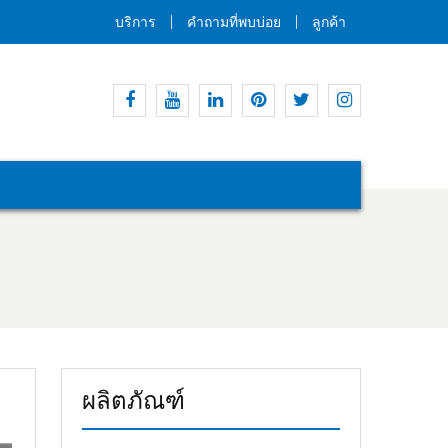
บริการ
คำถามที่พบบ่อย
ลูกค้า
เฟส
ยู
ลิงค์
พิน
ทวิ
อิน
บุ๊ค
ทูป
อิน
เท
ต
ส
อเรสต์
เตอร์
ตา
แกรม
ผลิตภัณฑ์