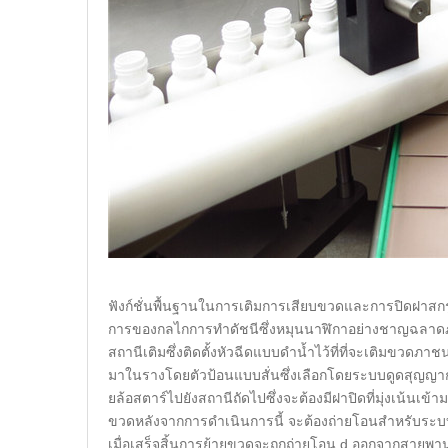
ฟังก์ชั่นพื้นฐานในการเติมการเสียบขวดและการปิดฝาสกรู
การของกลไกการทำดัชนีซึ่งหมุนนาฬิกาอย่างชาญฉลาดภา
สถานีเติมซึ่งติดตั้งหัวฉีดแบบดำน้ำไว้ที่ที่จะเติมขวดภ
มาในรางโดยตัวป้อนแบบสั่นซึ่งเลือกโดยระบบดูดสุญญ
ยล้อสตาร์ไปยังสถานีถัดไปซึ่งจะต้องมีฝาปิดที่มุ่งเน
ขวดหลังจากการดำเนินการนี้ จะต้องถ่ายโอนสำหรับระบบ
เมื่อเสร็จสิ้นการย้ายขวดจะถูกถ่ายโอน d ออกจากสายพ