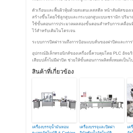
ตัวเรือนและพื้นผิวหุ้มด้วยสแตนเลสสตีล หน้าสัมผัสขอ
สร้างขึ้นโดยใช้ลูกสูบและกระบอกสูบแบบเซรามิก ปริมา
ใช้ขั้นตอนการประมวลผลสองขั้นตอนสำหรับการเคลื่อนที่
ไว้สำหรับเติมไนโตรเจน
ระบบการปิดฝารวมถึงการป้อนแบบสั่นของฝาปิดและการปิดฝ
อุปกรณ์อิเล็กทรอนิกส์ของเครื่องนี้ควบคุมโดย PLC อัจฉริ
เสียบปลั๊กไม่มีฝาปิด ช่วยให้ขั้นตอนการผลิตทั้งหมดเป็
สินค้าที่เกี่ยวข้อง
เครื่องบรรจุน้ำมันหอม
เครื่องบรรจุและปิดฝา
เคร
ระเหยอัตโนมัติ & Corking
อิมัลชันน้ำอัตโนมัติ
อัต