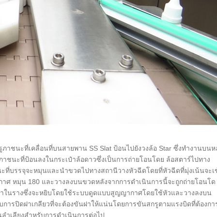
ภาชนะที่เคลื่อนที่บนสายพาน SS Slat ป้อนไปยังวงล้อ Star ซึ่งทำงานบนห
ชนะที่ป้อนลงในกระเป๋าล้อดาวซึ่งเป็นการถ่ายโอนโดย ล้อสตาร์ไปทาง
าชนะที่บรรจุจะหมุนและนำขวดไปทางสถานีวางหัวฉีดโดยที่หัวฉีดที่มุ่งเน้นจะเ
ากาศ หมุน 180 และวางลงบนขวดหลังจากการดำเนินการนี้จะถูกถ่ายโอนโด
้นเข้ามาในรางซึ่งจะหยิบโดยใช้ระบบดูดแบบสูญญากาศโดยใช้หัวและวางลงบน
การปิดฝาเกลียวที่จะต้องขันฝาให้แน่นโดยการขันสกรูตามแรงบิดที่ต้องกา
านลำเลียงสำหรับการดำเนินการต่อไป