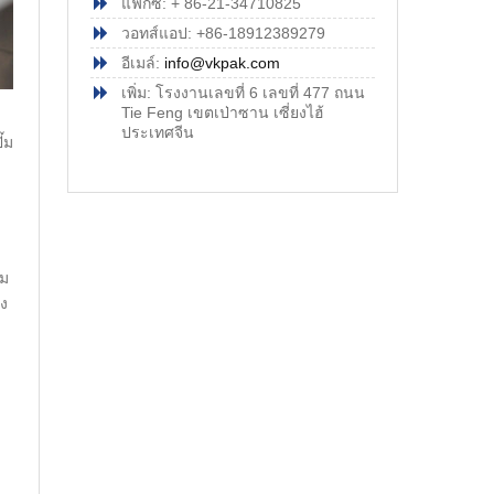
แฟกซ์: + 86-21-34710825
วอทส์แอป: +86-18912389279
อีเมล์:
info@vkpak.com
เพิ่ม: โรงงานเลขที่ 6 เลขที่ 477 ถนน
Tie Feng เขตเป่าซาน เซี่ยงไฮ้
ประเทศจีน
๊ม
อม
อง