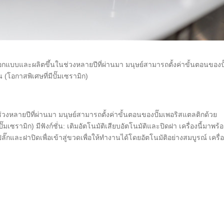
ออกแบบและผลิตขึ้นในช่วงหลายปีที่ผ่านมา มนุษย์สามารถตั้งค่าขั้นตอนของปั
(โอกาสพิเศษที่มีปั๊มเซรามิก)
นช่วงหลายปีที่ผ่านมา มนุษย์สามารถตั้งค่าขั้นตอนของปั๊มเพอริสแตลติกด้วย
มเซรามิก) มีฟังก์ชั่น: เติมอัตโนมัติเสียบอัตโนมัติและปิดฝา เครื่องนี้มาพร้
ลั๊กและฝาปิดเพื่อเข้าสู่ขวดเพื่อให้ทำงานได้โดยอัตโนมัติอย่างสมบูรณ์ เครื่