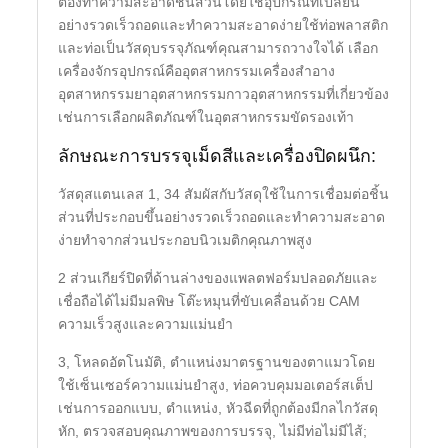
ต้องทำความสะอาดชิ้นส่วนโดยใช้อุปกรณ์ที่เปลี่ยน
อย่างรวดเร็วถอดและทำความสะอาดง่ายใช้ท่อพลาสติก
และท่อเป็นวัสดุบรรจุภัณฑ์คุณสามารถวางใจได้ เลือก
เครื่องจักรอุปกรณ์คืออุตสาหกรรมเครื่องสำอาง
อุตสาหกรรมยาอุตสาหกรรมกาวอุตสาหกรรมที่เกี่ยวข้อง
เช่นการเลือกผลิตภัณฑ์ในอุตสาหกรรมขัดรองเท้า
ลักษณะการบรรจุเม็ดสีและเครื่องปิดผนึก:
วัสดุสแตนเลส 1, 34 สัมผัสกับวัสดุใช้ในการเชื่อมต่อชิ้น
ส่วนที่ประกอบขึ้นอย่างรวดเร็วถอดและทำความสะอาด
ง่ายทำจากส่วนประกอบนิวเมติกคุณภาพสูง
2 ส่วนเกียร์ปิดที่ด้านล่างของแพลตฟอร์มปลอดภัยและ
เชื่อถือได้ไม่มีมลพิษ โต๊ะหมุนที่ขับเคลื่อนด้วย CAM
ความเร็วสูงและความแม่นยำ
3, โหลดอัตโนมัติ, ตำแหน่งมาตรฐานของตาแมวโดย
ใช้เซ็นเซอร์ความแม่นยำสูง, ท่อควบคุมมอเตอร์สเต็ป
เช่นการออกแบบ, ตำแหน่ง, หัวฉีดที่ถูกต้องมีกลไกวัสดุ
หัก, ตรวจสอบคุณภาพของการบรรจุ, ไม่มีท่อไม่มีไส้;