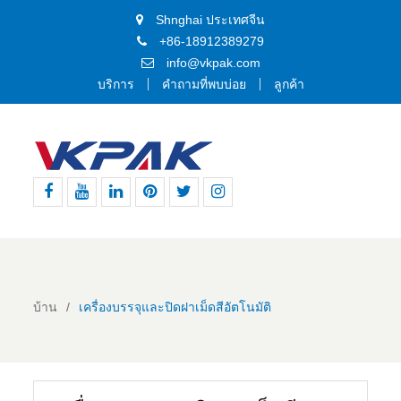
Shnghai ประเทศจีน
+86-18912389279
info@vkpak.com
บริการ
คำถามที่พบบ่อย
ลูกค้า
เฟส
ยู
ลิงค์
พิน
ทวิ
อิน
บุ๊ค
ทูป
อิน
เท
ต
ส
อเรสต์
เตอร์
ตา
แกรม
บ้าน
เครื่องบรรจุและปิดฝาเม็ดสีอัตโนมัติ