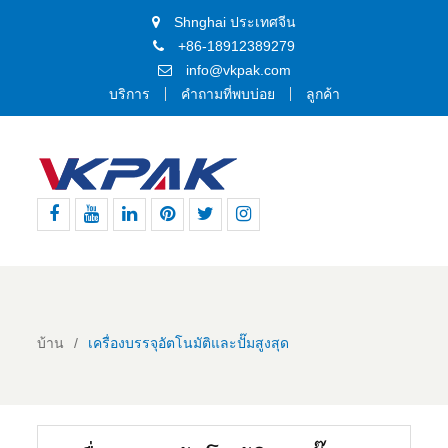
Shnghai ประเทศจีน
+86-18912389279
info@vkpak.com
บริการ
คำถามที่พบบ่อย
ลูกค้า
เฟส
ยู
ลิงค์
พิน
ทวิ
อิน
บุ๊ค
ทูป
อิน
เท
ต
ส
อเรสต์
เตอร์
ตา
แกรม
บ้าน
เครื่องบรรจุอัตโนมัติและปั๊มสูงสุด