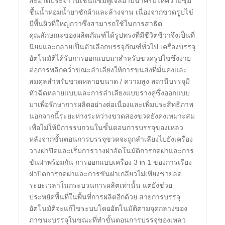
สะอาดประจำวันเช่นแชมพูเจลอาบน้ำครีมให้ความชุ่ม
ชื้นน้ำหอมน้ำยาซักผ้าและล้างจาน เนื่องจากขวดรูปไข่
มีพื้นผิวที่ใหญ่กว่าซึ่งสามารถใช้ในการสาธิต
คุณลักษณะของผลิตภัณฑ์ได้รูปทรงที่มีชีวิตชีวาจึงเป็นที่
นิยมและกลายเป็นตัวเลือกบรรจุภัณฑ์ทั่วไป เครื่องบรรจุ
อัตโนมัติได้รับการออกแบบมาสำหรับขวดรูปไข่ซึ่งง่าย
ต่อการพลิกคว่ำขณะลำเลียงให้การขนส่งที่มั่นคงและ
สมดุลสำหรับขวดหลายขนาด / ความสูง สถานีบรรจุมี
หัวฉีดหลายแบบและการลำเลียงแบบรางคู่ซึ่งออกแบบ
มาเพื่อรักษาการผลิตอย่างต่อเนื่องและเพิ่มประสิทธิภาพ
นอกจากนี้ระยะห่างระหว่างขวดสองขวดยังคงเหมาะสม
เพื่อไม่ให้มีการรบกวนในขั้นตอนการบรรจุของเหลว
หลังจากขั้นตอนการบรรจุขวดจะถูกลำเลียงไปยังเครื่อง
วางฝาปิดและเริ่มการวางฝาอัตโนมัติการกดฝาและการ
ขันฝาพร้อมกัน การออกแบบเครื่อง 3 in 1 ของการเรียง
ฝาปิดการกดฝาและการขันฝาเกลียวไม่เพียงช่วยลด
ระยะเวลาในกระบวนการผลิตเท่านั้น แต่ยังช่วย
ประหยัดพื้นที่ในพื้นที่การผลิตอีกด้วย สายการบรรจุ
อัตโนมัติจะแก้ไขระบบโดยอัตโนมัติตามจุดกลางของ
ภาชนะบรรจุในขณะที่ทำขั้นตอนการบรรจุของเหลว