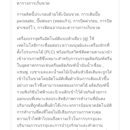
ตารางการเก็บขวด
การผลิตนี้ประกอบด้วยโต๊ะป้อนขวด, การเติมปั๊ม
peristaltic, ปั๊มพ่นยา (หยดแก้ว), การปิดฝาก่อน, การปิด
ฝาเซอร์โว, การติดฉลากและตารางการเก็บขวด
เครื่องบรรจุครีมอัตโนมัติแบบหัวเดี่ยว (คู่) ใช้
เทคโนโลยีการเชื่อมต่อระหว่างมนุษย์และเครื่องจักรที่
ตั้งโปรแกรมได้ (PLC) พร้อมกับสวิตช์ติดตามตาแมวนำ
เข้าจากเกาหลีซึ่งเหมาะสำหรับการบรรจุผลิตภัณฑ์ครีม
ในอุตสาหกรรมเช่นครีมผลิตภัณฑ์น้ำมันน้ำเชื่อม ,
แชมพู, เบชาเมลและน้ำผลไม้เป็นต้นหัวฉีดเติมจะถูกใส่
เข้าไปในขวดโดยอัตโนมัติเพื่อดำเนินการเติมแล้วขึ้น
อย่างรวดเร็วซึ่งสามารถลดฟองอากาศได้ ผลิตภัณฑ์นี้
รวมฟังก์ชันไฟฟ้าและนิวเมติกเข้าไว้ด้วยกันด้วยการ
ออกแบบที่เหมาะสมประสิทธิภาพการทำงานที่มั่นคง
ปริมาณที่ถูกต้องพื้นผิวโต๊ะกระจกการป้อนขวดอัตโนมัติ
การทำงานที่คงที่โดยไม่มีเสียงรบกวนการควบคุม
ความเร็วไฟฟ้าไปจนถึงความเร็วในการบรรจุและ
ปริมาณการบรรจุและการบำรุงรักษาและทำความ