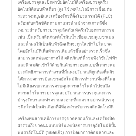
เครื่องบรรจุและปิดฝาปั๊มอัตโนมัติเครื่องบรรจุครีม
อัตโนมัติแบบหัวเดี่ยว (คู่) ใช้เทคโนโลยีการเชื่อมต่อ
ระหว่างมนุษย์และเครื่องจักรที่ตั้งโปรแกรมได้ (PLC)
พร้อมกับสวิตช์ติดตามตาแมวนำเข้าจากเกาหลีซึ่ง
เหมาะสำหรับการบรรจุผลิตภัณฑ์ครีมในอุตสาหกรรม
เช่น เป็นครีมผลิตภัณฑ์น้ำมันน้ำเชื่อมแชมพูเบชาเมล
และน้ำผลไม้เป็นต้นหัวฉีดเติมจะถูกใส่เข้าไปในขวด
โดยอัตโนมัติเพื่อทำการเติมแล้วขึ้นอย่างรวดเร็วซึ่ง
สามารถลดฟองอากาศได้ ผลิตภัณฑ์นี้รวมฟังก์ชันไฟฟ้า
และนิวเมติกเข้าไว้ด้วยกันด้วยการออกแบบที่เหมาะสม
ประสิทธิภาพการทำงานที่มั่นคงปริมาณที่ถูกต้องพื้นผิว
โต๊ะกระจกการป้อนขวดอัตโนมัติการทำงานที่คงที่โดย
ไม่มีเสียงรบกวนการควบคุมความเร็วไฟฟ้าไปจนถึง
ความเร็วในการบรรจุและปริมาณการบรรจุและการ
บำรุงรักษาและทำความสะอาดที่สะดวก อุปกรณ์บรรจุ
ชนิดใหม่เป็นตัวเลือกที่ดีที่สุดสำหรับการผลิตอัตโนมัติ
เครื่องพ่นสารเคมีการบรรจุขวดหยดแก้วและเครื่องปิด
ฝารวมถึงขวดนมแบบเทิร์นเทเบิลการบรรจุอัตโนมัติปั๊ม
พ่นยาอัตโนมัติ (หยดแก้ว) การปิดฝาการติดฉลากและ