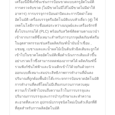
เครื่องนี้มีฟังก์ชั่นเช่นการป้อนขวดแบบสกรูอัตโนมัติ
การตรวจจับขวด (ไม่มีขวดไม่มีไส้ไม่มีขวดไม่มีฝาให้
อาหาร) การบรรจุการป้อนฝาปิดและการปิดฝาโดย
อัตโนมัติ เครื่องบรรจุครีมอัตโนมัติแบบหัวเดี่ยว (คู่) ใช้
เทคโนโลยีการเชื่อมต่อระหว่างมนุษย์และเครื่องจักรที่
ตั้งโปรแกรมได้ (PLC) พร้อมกับสวิตช์ติดตามตาแมวนำ
เข้าจากเกาหลีซึ่งเหมาะสำหรับการบรรจุผลิตภัณฑ์ครีม
ในอุตสาหกรรมเช่นครีมผลิตภัณฑ์น้ำมันน้ำเชื่อม ,
แชมพู, เบชาเมลและน้ำผลไม้เป็นต้นหัวฉีดเติมจะถูกใส่
เข้าไปในขวดโดยอัตโนมัติเพื่อดำเนินการเติมแล้วขึ้น
อย่างรวดเร็วซึ่งสามารถลดฟองอากาศได้ ผลิตภัณฑ์นี้
รวมฟังก์ชันไฟฟ้าและนิวเมติกเข้าไว้ด้วยกันด้วยการ
ออกแบบที่เหมาะสมประสิทธิภาพการทำงานที่มั่นคง
ปริมาณที่ถูกต้องพื้นผิวโต๊ะกระจกการป้อนขวดอัตโนมัติ
การทำงานที่คงที่โดยไม่มีเสียงรบกวนการควบคุม
ความเร็วไฟฟ้าไปจนถึงความเร็วในการบรรจุและ
ปริมาณการบรรจุและการบำรุงรักษาและทำความ
สะอาดที่สะดวก อุปกรณ์บรรจุชนิดใหม่เป็นตัวเลือกที่ดี
ที่สุดสำหรับการผลิตอัตโนมัติ