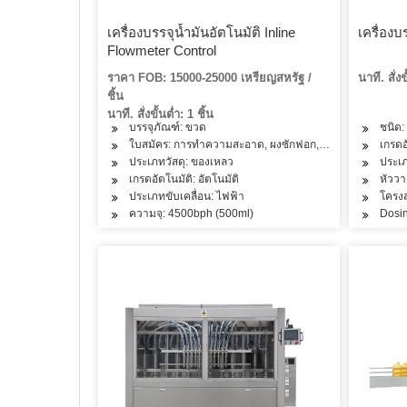
เครื่องบรรจุน้ำมันอัตโนมัติ Inline
เครื่อง
Flowmeter Control
ราคา FOB: 15000-25000 เหรียญสหรัฐ /
นาที. สั่งข
ชิ้น
นาที. สั่งขั้นต่ำ: 1 ชิ้น
บรรจุภัณฑ์: ขวด
ชนิด:
ใบสมัคร: การทำความสะอาด, ผงซักฟอก, ชา, ผัก, ผลไม้, ปลา, เนื
เกรดอ
ประเภทวัสดุ: ของเหลว
ประเภ
เกรดอัตโนมัติ: อัตโนมัติ
หัววา
ประเภทขับเคลื่อน: ไฟฟ้า
โครง
ความจุ: 4500bph (500ml)
Dosi