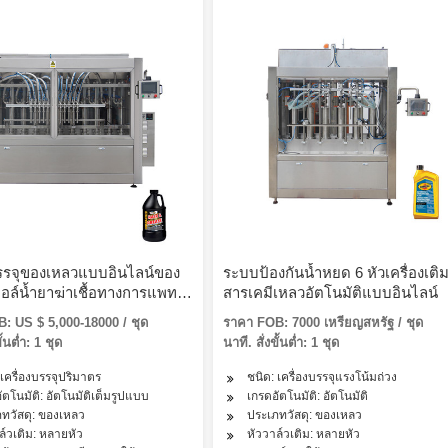
บรรจุของเหลวแบบอินไลน์ของ
ระบบป้องกันน้ำหยด 6 หัวเครื่องเติ
ล์น้ำยาฆ่าเชื้อทางการแพทย์
สารเคมีเหลวอัตโนมัติแบบอินไลน์
จลทำความสะอาดมือสบู่เหลว
: US $ 5,000-18000 / ชุด
ราคา FOB: 7000 เหรียญสหรัฐ / ชุด
ำรุงผิวขวดแชมพู
ั้นต่ำ: 1 ชุด
นาที. สั่งขั้นต่ำ: 1 ชุด
 เครื่องบรรจุปริมาตร
ชนิด: เครื่องบรรจุแรงโน้มถ่วง
ัตโนมัติ: อัตโนมัติเต็มรูปแบบ
เกรดอัตโนมัติ: อัตโนมัติ
ทวัสดุ: ของเหลว
ประเภทวัสดุ: ของเหลว
ล์วเติม: หลายหัว
หัววาล์วเติม: หลายหัว