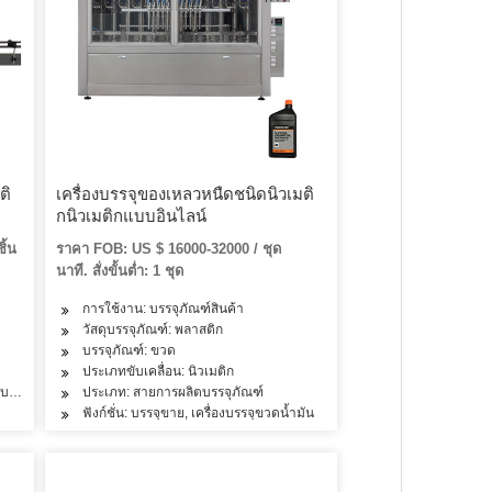
ติ
เครื่องบรรจุของเหลวหนืดชนิดนิวเมติ
กนิวเมติกแบบอินไลน์
ิ้น
ราคา FOB: US $ 16000-32000 / ชุด
นาที. สั่งขั้นต่ำ: 1 ชุด
การใช้งาน: บรรจุภัณฑ์สินค้า
นผม, ผลิตภัณฑ์นม, เครื่องดื่ม
ผมน้ำมันชาผักผลไม้ขนมข้าวแป้งโยเกิร์ตไอศกรีมนมเนย
วัสดุบรรจุภัณฑ์: พลาสติก
บรรจุภัณฑ์: ขวด
ประเภทขับเคลื่อน: นิวเมติก
บห้องเดียว
ประเภท: สายการผลิตบรรจุภัณฑ์
ฟังก์ชั่น: บรรจุขาย, เครื่องบรรจุขวดน้ำมัน