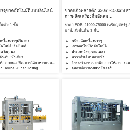
บรรจุขวดอัตโนมัติแบบอินไลน์
ขวดแก้วพลาสติก 330ml-1500ml ส
การผลิตเครื่องดื่มอัดลม
คาร์บอนไดออกไซด์สายการผลิตเครื
ั้นต่ำ: 1 ชิ้น
ราคา FOB: 11000-75000 เหรียญสหรัฐ / 
บรรจุแบบอินไลน์
นาที. สั่งขั้นต่ำ: 1 ชิ้น
 เครื่องบรรจุปริมาตร
ชนิด: นับเครื่องบรรจุ
้อสัตว์, ขนมขบเคี้ยว, ข้าว, แป้ง, เครื่องปรุงรส, น้ำมัน, เครื่องสำอาง, ผลิตภัณฑ์ดูแลผิว
ัตโนมัติ: อัตโนมัติ
เกรดอัตโนมัติ: อัตโนมัติ
ทวัสดุ: ผง
ประเภทวัสดุ: ของเหลว
ล์วเติม: หัวเดียว
หัววาล์วเติม: หลายหัว
สร้างกระบอกฟีด: การให้อาหารแบบห้องเดียว
โครงสร้างกระบอกฟีด: การให้อาหารแบ
ng Device: Auger Dosing
อุปกรณ์การจ่ายยา: โรเตอร์