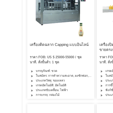
เครื่องติดฉลาก Capping แบบอินไลน์
เครื่อง
ขายตรง
ราคา FOB: US $ 25000-55000 / ชุด
ราคา FOB
นาที. สั่งขั้นต่ำ: 1 ชุด
นาที. สั่งข
บรรจุภัณฑ์: ขวด
เกรดอ
ใบสมัคร: การทำความสะอาด, ผงซักฟอก, ชา, ปลา, เนื้อสัตว์, ขน
ใบสมั
ประเภทวัสดุ: ของเหลว
ประเภ
เกรดอัตโนมัติ: อัตโนมัติ
การขึ
ประเภทขับเคลื่อน: ไฟฟ้า
ฟังก์ช
การบรรจุ: กล่องไม้
ประเภ