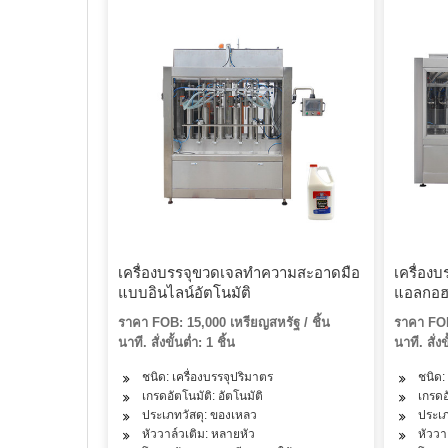
เครื่องบรรจุขวดเจลทำความสะอาดมือ
เครื่อง
แบบอินไลน์อัตโนมัติ
แอลกอฮอ
สำหรับเ
ราคา FOB: 15,000 เหรียญสหรัฐ / ชิ้น
ราคา FOB
โลชั่นบ
นาที. สั่งขั้นต่ำ: 1 ชิ้น
นาที. สั่งข
ชนิด: เครื่องบรรจุปริมาตร
ชนิด:
เกรดอัตโนมัติ: อัตโนมัติ
เกรดอ
ประเภทวัสดุ: ของเหลว
ประเภ
หัววาล์วเติม: หลายหัว
หัววา