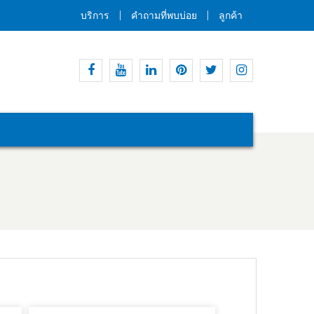
บริการ
คำถามที่พบบ่อย
ลูกค้า
เฟส
ยู
ลิงค์
พิน
ทวิ
อิน
บุ๊ค
ทูป
อิน
เท
ต
ส
อเรสต์
เตอร์
ตา
แกรม