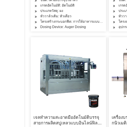
เกรดอัตโนมัติ: อัตโนมัติ
เกรดอ
ประเภทวัสดุ: ผง
ประเภ
หัววาล์วเติม: หัวเดียว
หัววา
โครงสร้างกระบอกฟีด: การให้อาหารแบบห้องเดียว
โครง
Dosing Device: Auger Dosing
อุปกร
เจลทำความสะอาดมืออัตโนมัติบรรจุ
เครื่อง
สายการผลิตสบู่เหลวแบบอินไลน์ฟิล
กนิวเมต