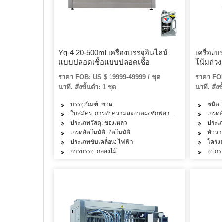
Yg-4 20-500ml เครื่องบรรจุอินไลน์
เครื่อง
แบบปลอดเชื้อแบบปลอดเชื้อ
โน้มถ่วง
ราคา FOB: US $ 19999-49999 / ชุด
ราคา FOB
นาที. สั่งขั้นต่ำ: 1 ชุด
นาที. สั่งข
บรรจุภัณฑ์: ขวด
ชนิด: 
ใบสมัคร: การทำความสะอาดผงซักฟอกน้ำมันเครื่องสำอางผลิต
เกรดอ
ประเภทวัสดุ: ของเหลว
ประเภ
เกรดอัตโนมัติ: อัตโนมัติ
หัววา
ประเภทขับเคลื่อน: ไฟฟ้า
โครง
การบรรจุ: กล่องไม้
อุปกร