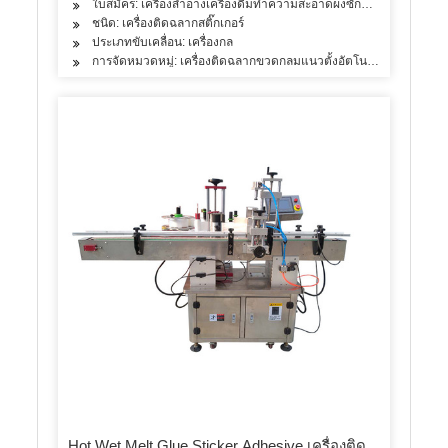
ใบสมัคร: เครื่องสำอางเครื่องดื่มทำความสะอาดผงซักฟอกผลิตภัณฑ์ดู
ชนิด: เครื่องติดฉลากสติ๊กเกอร์
ประเภทขับเคลื่อน: เครื่องกล
การจัดหมวดหมู่: เครื่องติดฉลากขวดกลมแนวตั้งอัตโนมัติ
Hot Wet Melt Glue Sticker Adhesive เครื่องติด