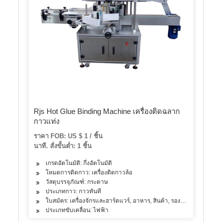
Rjs Hot Glue Binding Machine เครื่องติดฉลาก
กาวแท่ง
ราคา FOB: US $ 1 / ชิ้น
นาที. สั่งขั้นต่ำ: 1 ชิ้น
เกรดอัตโนมัติ: กึ่งอัตโนมัติ
โหมดการติดกาว: เครื่องติดกาวล้อ
วัสดุบรรจุภัณฑ์: กระดาษ
ประเภทกาว: กาวทันที
ใบสมัคร: เครื่องจักรและฮาร์ดแวร์, อาหาร, สินค้า, รองเท้า, เคมี, เครื่อง
ประเภทขับเคลื่อน: ไฟฟ้า