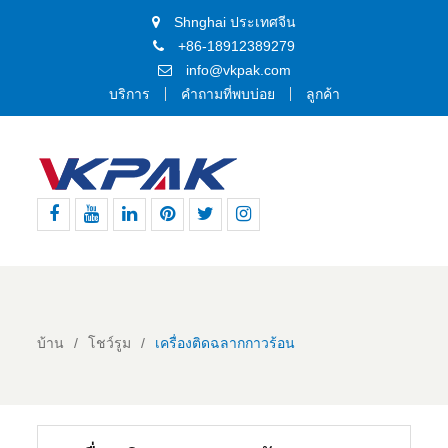
Shnghai ประเทศจีน
+86-18912389279
info@vkpak.com
บริการ
คำถามที่พบบ่อย
ลูกค้า
เฟส
ยู
ลิงค์
พิน
ทวิ
อิน
บุ๊ค
ทูป
อิน
เท
ต
ส
อเรสต์
เตอร์
ตา
แกรม
บ้าน
โชว์รูม
เครื่องติดฉลากกาวร้อน