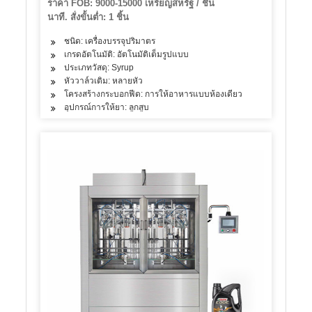
ราคา FOB: 9000-15000 เหรียญสหรัฐ / ชิ้น
นาที. สั่งขั้นต่ำ: 1 ชิ้น
ชนิด: เครื่องบรรจุปริมาตร
เกรดอัตโนมัติ: อัตโนมัติเต็มรูปแบบ
ประเภทวัสดุ: Syrup
หัววาล์วเติม: หลายหัว
โครงสร้างกระบอกฟีด: การให้อาหารแบบห้องเดียว
อุปกรณ์การให้ยา: ลูกสูบ