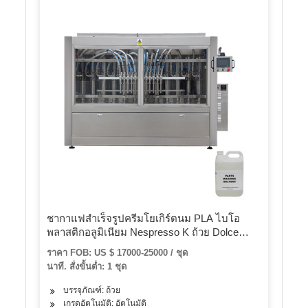
ชากาแฟสำเร็จรูปครีมโยเกิร์ตนม PLA ไบโอ
พลาสติกอลูมิเนียม Nespresso K ถ้วย Dolce
Gusto Lavazza แคปซูลถ้วยผงบรรจุเครื่องปิด
ราคา FOB: US $ 17000-25000 / ชุด
ผนึกบรรจุ
นาที. สั่งขั้นต่ำ: 1 ชุด
บรรจุภัณฑ์: ถ้วย
เกรดอัตโนมัติ: อัตโนมัติ