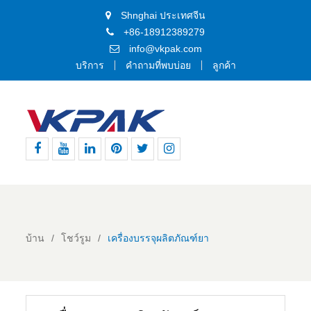
Shnghai ประเทศจีน
+86-18912389279
info@vkpak.com
บริการ
คำถามที่พบบ่อย
ลูกค้า
เฟส
ยู
ลิงค์
พิน
ทวิ
อิน
บุ๊ค
ทูป
อิน
เท
ต
ส
อเรสต์
เตอร์
ตา
แกรม
บ้าน
โชว์รูม
เครื่องบรรจุผลิตภัณฑ์ยา